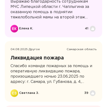
Выражаю благодарность сотрудникам
МЧС Липецкой области г. Чаплыгина за
оказанную помощь в поднятии
тяжелобольной мамы на второй этаж
местной больницы. К сожалению, в
местной больнице нет никаких условий
Елена К.
41
для передвижения тяжёлых больных,
прошу местное МЧС откликаться на
такого рода помощь. В моем случае
приехали оперативно, подняли аккуратно,
04.08.2025 Другое
Самарская область
сработали слаженно. Спасибо вам
Ликвидация пожара
большое за ваш труд! Пусть дежурства
будут спокойными!
Спасибо команде пожарных за помощь и
оперативную ликвидацию пожара,
произошедшего ночью 23.06.2025 по
адресу: г. Самара, ул. Губанова, д. 4,
первый подъезд. Благодарим за ваше
мужество и профессионализм!
Светлана З.
39