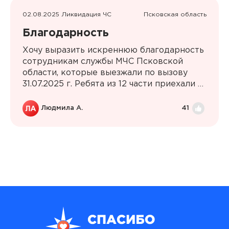
02.08.2025 Ликвидация ЧС
Псковская область
Благодарность
Хочу выразить искреннюю благодарность
сотрудникам службы МЧС Псковской
области, которые выезжали по вызову
31.07.2025 г. Ребята из 12 части приехали к
нам по вызову очень быстро, работали
слаженно, несмотря на трудности, пожар
Людмила А.
41
устранили в кратчайшие сроки. Спасибо
вам, наши герои!!!!!!