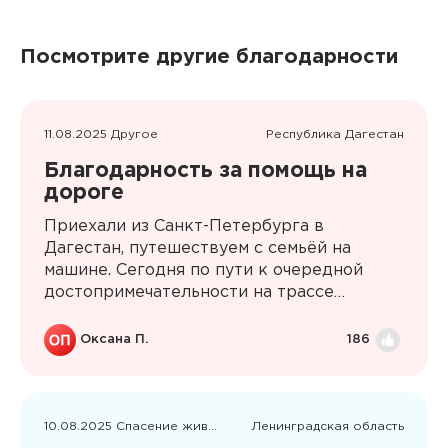
Посмотрите другие благодарности
11.08.2025 Другое
Республика Дагестан
Благодарность за помощь на
дороге
Приехали из Санкт-Петербурга в
Дагестан, путешествуем с семьёй на
машине. Сегодня по пути к очередной
достопримечательности на трассе
пробили колесо. Пока муж ковырялся с
колесом, а мы с детьми стояли на обочине
Оксана П.
186
на жуткой жаре, неожиданно появился
наш спасатель Рамазан. Ускорил процесс
установки докатки, сопроводил до
нужного шиномонтажа, т.к. в ближайшем
10.08.2025 Спасение животных
Ленинградская область
нам помочь не могли. Убедившись, что все