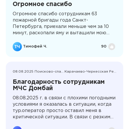
Огромное спасибо
у нас хорошо, уехал. Хочу сказать
СПАСИБО громадное этому человеку от
Огромное спасибо сотрудникам 63
всей нашей семьи. Честно, была очень
пожарной бригады года Санкт-
неожиданна и безумно приятна такая
Петербурга, приехали меньше чем за 10
забота со стороны постороннего
минут, раскопали яму и вытащили мою
человека. Мира, добра и крепкого
собаку, упавшую в скрытый незакрытый
здоровья Рамазану!
колодец, были очень вежливые и
Тимофей Ч.
90
позитивные, действовали быстро
08.08.2025 Поисково-спасательные работы
Карачаево-Черкесская Республика
Благодарность сотрудникам
МЧС Домбай
08.08.2025 г. в связи с плохими погодными
условиями я оказалась в ситуации, когда
тур.оператор просто оставил меня в
критической ситуации. В связи с резким
похолоданием и снеговыми осадками у