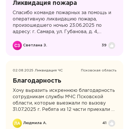
Ликвидация пожара
Спасибо команде пожарных за помощь и
оперативную ликвидацию пожара,
произошедшего ночью 23.06.2025 по
адресу: г. Самара, ул. Губанова, д. 4,
первый подъезд. Благодарим за ваше
мужество и профессионализм!
Светлана З.
39
02.08.2025 Ликвидация ЧС
Псковская область
Благодарность
Хочу выразить искреннюю благодарность
сотрудникам службы МЧС Псковской
области, которые выезжали по вызову
31.07.2025 г. Ребята из 12 части приехали к
нам по вызову очень быстро, работали
слаженно, несмотря на трудности, пожар
Людмила А.
41
устранили в кратчайшие сроки. Спасибо