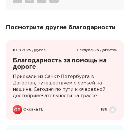
Посмотрите другие благодарности
11.08.2025 Другое
Республика Дагестан
Благодарность за помощь на
дороге
Приехали из Санкт-Петербурга в
Дагестан, путешествуем с семьёй на
машине. Сегодня по пути к очередной
достопримечательности на трассе
пробили колесо. Пока муж ковырялся с
колесом, а мы с детьми стояли на обочине
Оксана П.
186
на жуткой жаре, неожиданно появился
наш спасатель Рамазан. Ускорил процесс
установки докатки, сопроводил до