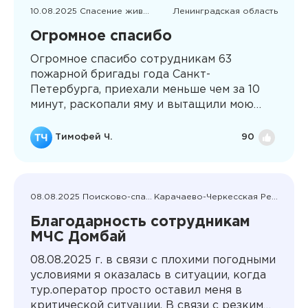
нужного шиномонтажа, т.к. в ближайшем
10.08.2025 Спасение животных
Ленинградская область
нам помочь не могли. Убедившись, что все
Огромное спасибо
у нас хорошо, уехал. Хочу сказать
СПАСИБО громадное этому человеку от
Огромное спасибо сотрудникам 63
всей нашей семьи. Честно, была очень
пожарной бригады года Санкт-
неожиданна и безумно приятна такая
Петербурга, приехали меньше чем за 10
забота со стороны постороннего
минут, раскопали яму и вытащили мою
человека. Мира, добра и крепкого
собаку, упавшую в скрытый незакрытый
здоровья Рамазану!
колодец, были очень вежливые и
Тимофей Ч.
90
позитивные, действовали быстро
08.08.2025 Поисково-спасательные работы
Карачаево-Черкесская Республика
Благодарность сотрудникам
МЧС Домбай
08.08.2025 г. в связи с плохими погодными
условиями я оказалась в ситуации, когда
тур.оператор просто оставил меня в
критической ситуации. В связи с резким